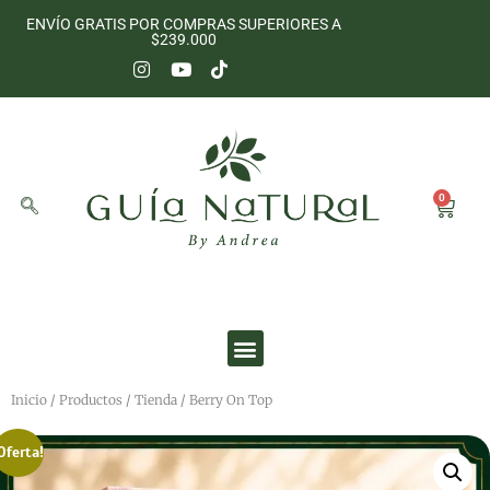
ENVÍO GRATIS POR COMPRAS SUPERIORES A
$239.000
0
Inicio
/
Productos
/
Tienda
/ Berry On Top
Oferta!