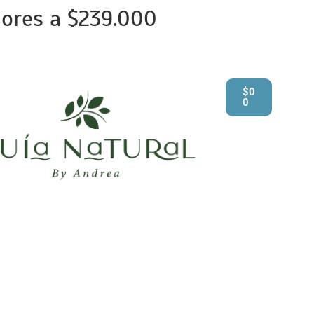
iores a $239.000
$
0
0