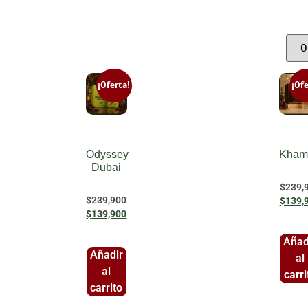
¡Oferta!
¡Ofe
Odyssey
Kham
Dubai
$
239,
$
239,900
$
139,
$
139,900
Añad
Añadir
al
al
carri
carrito