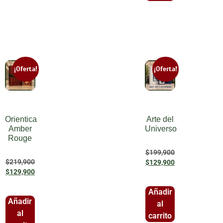
¡Oferta!
¡Oferta!
Orientica
Arte del
Amber
Universo
Rouge
$
199,900
$
219,900
$
129,900
$
129,900
Añadir
Añadir
al
al
carrito