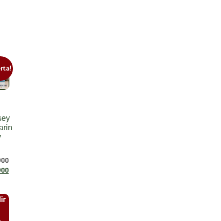
rta!
sey
rin
y
900
900
ir