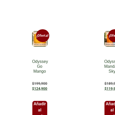
¡Oferta!
¡Ofe
Odyssey
Odys
Go
Manda
Mango
Sk
$
199,900
$
189,
$
124,900
$
119,
Añadir
Añad
al
al