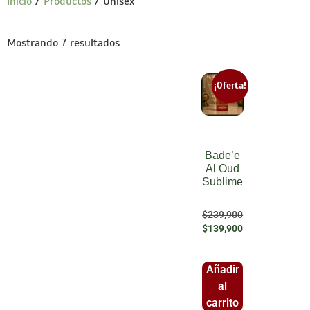
Inicio
/
Productos
/ Unisex
Mostrando 7 resultados
¡Oferta!
Bade’e
Al Oud
Sublime
$
239,900
$
139,900
Añadir
al
carrito