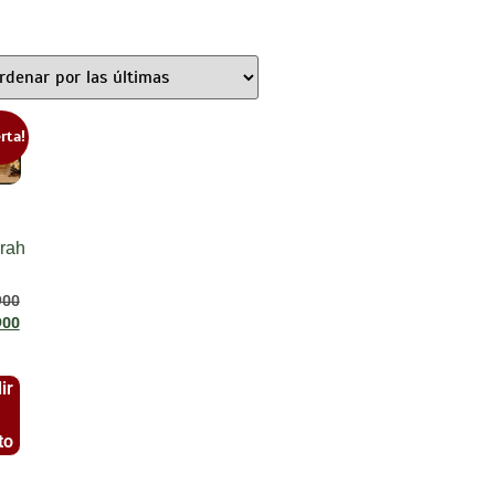
rta!
rah
900
900
ir
to